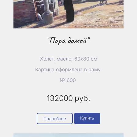
"Пора домой"
Холст, масло, 60х80 см
Картина оформлена в раму
№1600
132000
руб.
Купить
Подробнее