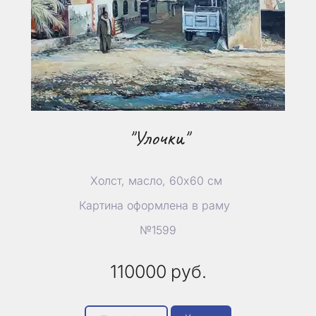
"Улочки"
Холст, масло, 60х60 см
Картина оформлена в раму
№1599
110000
руб.